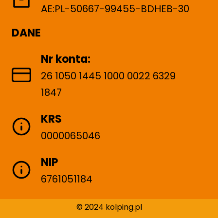
w
AE:PL-50667-99455-BDHEB-30
DANE
Nr konta:
26 1050 1445 1000 0022 6329
1847
KRS
0000065046
NIP
6761051184
© 2024 kolping.pl