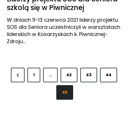
szkolą się w Piwnicznej
W dniach 11-13 czerwca 2021 liderzy projektu
SOS dla Seniora uczestniczyli w warsztatach
liderskich w Kosarzyskach k. Piwnicznej-
Zdroju…
S
P
1
…
42
43
44
t
r
r
e
45
o
v
i
n
o
i
u