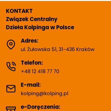
c
s
KONTAKT
o
P
Związek Centralny
w
a
Dzieła Kolpinga w Polsce
a
g
e
n
Adres:
i
ul. Żułowska 51, 31-436 Kraków
e
Telefon:
w
+48 12 418 77 70
p
i
E-mail:
s
kolping@kolping.pl
ó
e-Doręczenia: