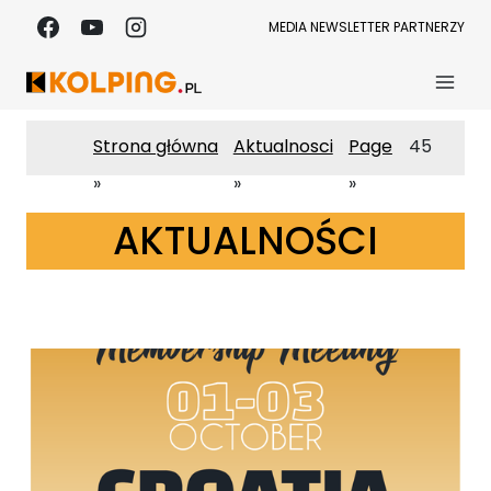
Przejdź
MEDIA
NEWSLETTER
PARTNERZY
do
treści
Strona główna
Aktualnosci
Page
45
AKTUALNOŚCI