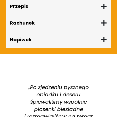
Przepis
Rachunek
Napiwek
u
„Po zjedzeniu pysznego
,
obiadku i deseru
śpiewaliśmy wspólnie
piosenki biesiadne
i rozmawialiśmy na temat