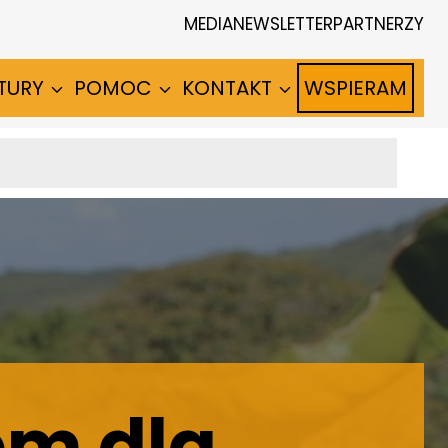
MEDIA
NEWSLETTER
PARTNERZY
TURY
POMOC
KONTAKT
WSPIERAM
Kawa