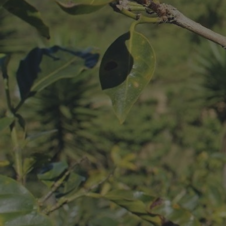
u
liśmy środki
artykułów
urasie.