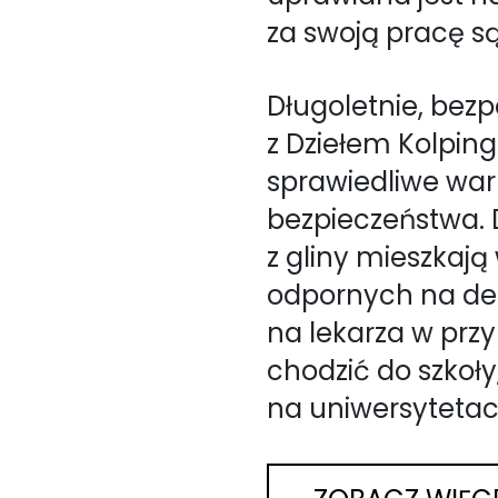
za swoją pracę s
Długoletnie, be
z Dziełem Kolpin
sprawiedliwe war
bezpieczeństwa. 
z gliny mieszka
odpornych na des
na lekarza w prz
chodzić do szkoły,
na uniwersytetac