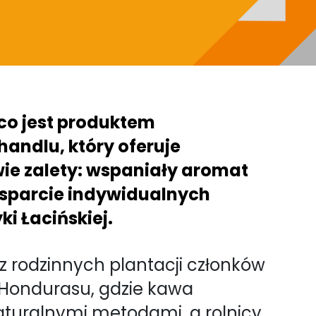
co jest produktem
andlu, który oferuje
ie zalety: wspaniały aromat
wsparcie indywidualnych
ki Łacińskiej.
z rodzinnych plantacji członków
z Hondurasu, gdzie kawa
aturalnymi metodami, a rolnicy