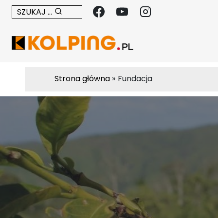
Przejdź
SZUKAJ ...
do
treści
Strona główna
Fundacja
a