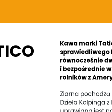
Kawa marki Tati
TICO
sprawiedliwego h
równocześnie dw
i bezpośrednie 
rolników z Amery
Ziarna pochodzą 
Dzieła Kolpinga 
uprawiana jest n