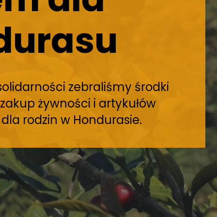
z wartoś
Wspieramy rolników uprawia
ekologiczną kawę na plantac
Kolpinga w Hondurasie