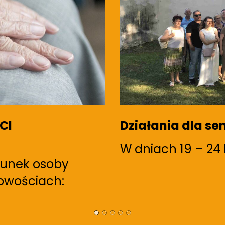
granicami
Aktywny Senior 
 w miejscowości…
W dniach 11-14 pa
odbyło się międ