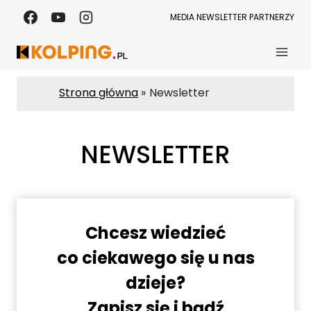
Przejdź
MEDIA
NEWSLETTER
PARTNERZY
do
treści
Strona główna
Newsletter
NEWSLETTER
Chcesz wiedzieć
co ciekawego się u nas
dzieje?
Zapisz się i bądź