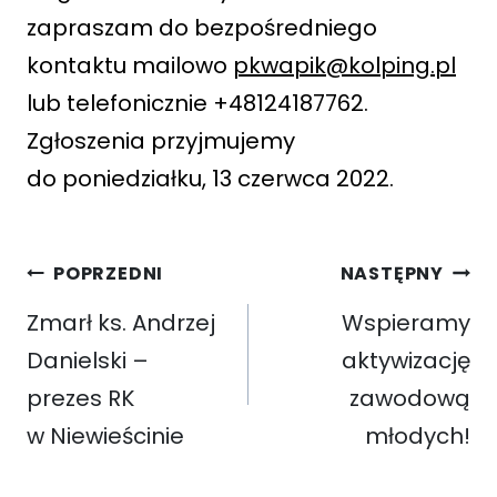
zapraszam do bezpośredniego
kontaktu mailowo
pkwapik@kolping.pl
lub telefonicznie +48124187762.
Zgłoszenia przyjmujemy
do poniedziałku, 13 czerwca 2022.
Nawigacja
POPRZEDNI
NASTĘPNY
wpisu
Zmarł ks. Andrzej
Wspieramy
Danielski –
aktywizację
prezes RK
zawodową
w Niewieścinie
młodych!