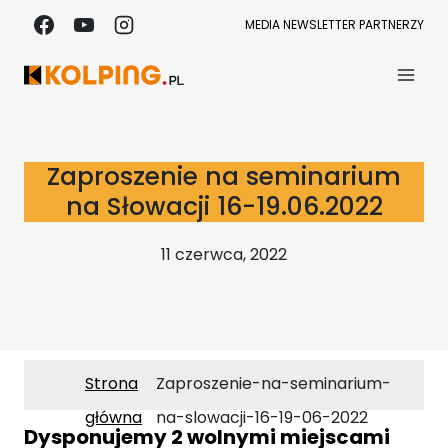
Przejdź
MEDIA
NEWSLETTER
PARTNERZY
do
treści
Zaproszenie na seminarium
na Słowacji 16-19.06.2022
11 czerwca, 2022
Strona
Zaproszenie-na-seminarium-
główna
na-slowacji-16-19-06-2022
Dysponujemy 2 wolnymi miejscami