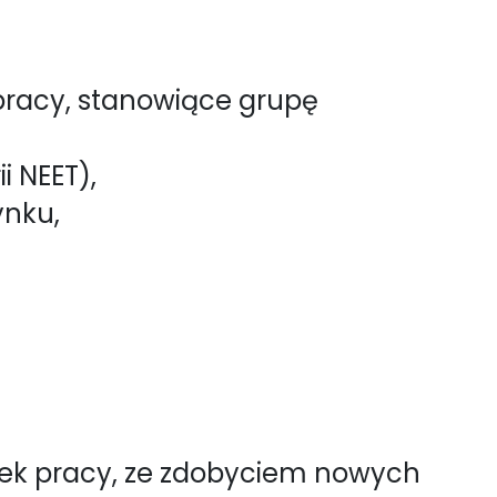
pracy, stanowiące grupę
i NEET),
ynku,
nek pracy, ze zdobyciem nowych