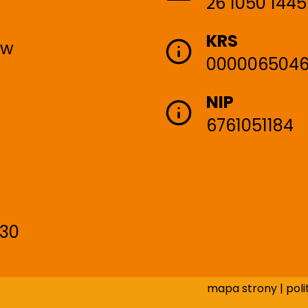
26 1050 1445
KRS
ów
000006504
NIP
6761051184
30
mapa strony
|
pol