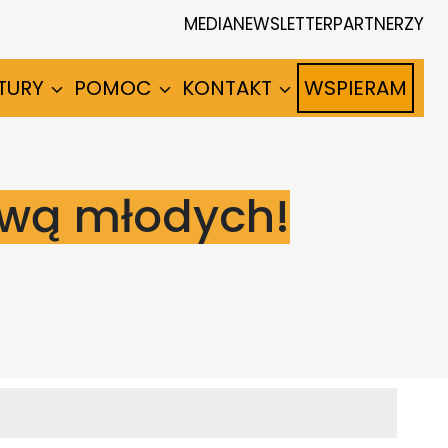
MEDIA
NEWSLETTER
PARTNERZY
TURY
POMOC
KONTAKT
WSPIERAM
wą młodych!