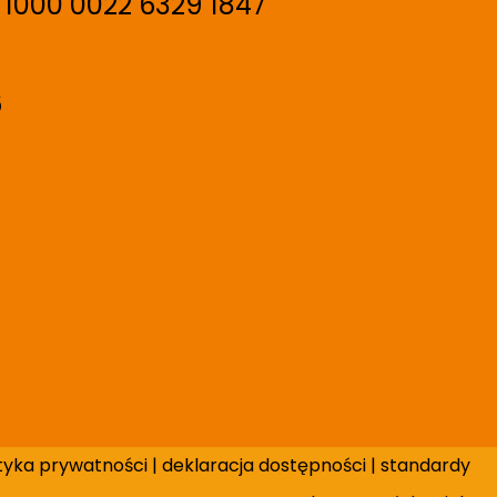
 1000 0022 6329 1847
6
ityka prywatności
|
deklaracja dostępności
|
standardy