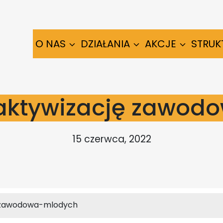
O NAS
DZIAŁANIA
AKCJE
STRUK
aktywizację zawodo
15 czerwca, 2022
-zawodowa-mlodych