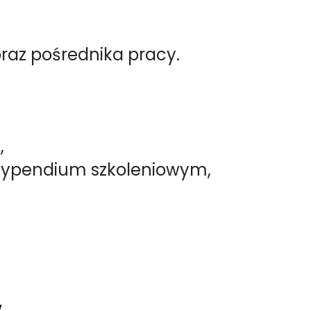
az pośrednika pracy.
,
typendium szkoleniowym,
w