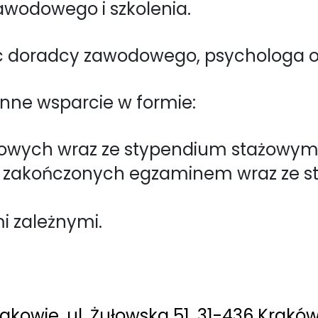
zawodowego i szkolenia.
 doradcy zawodowego, psychologa or
nne wsparcie w formie:
owych wraz ze stypendium stażowym
 zakończonych egzaminem wraz ze s
i zależnymi.
kowie, ul. Żułowska 51, 31-436 Krakó