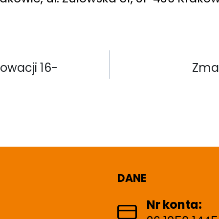
owacji 16-
Zmar
DANE
Nr konta: