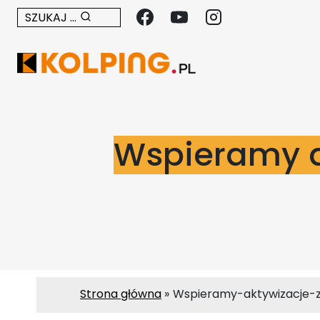
Przejdź
SZUKAJ ...
do
treści
Wspieramy 
Strona główna
Wspieramy-aktywizacje