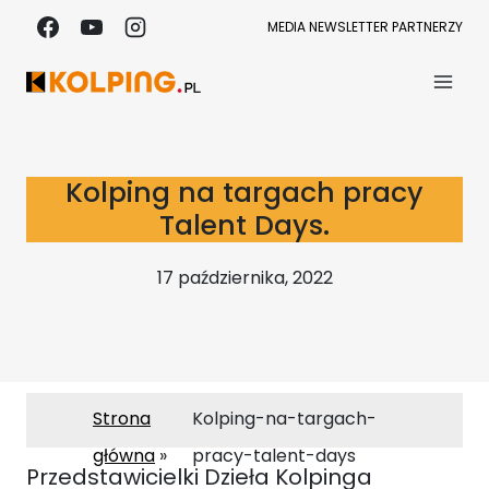
Przejdź
MEDIA
NEWSLETTER
PARTNERZY
do
treści
Kolping na targach pracy
Talent Days.
17 października, 2022
Strona
Kolping-na-targach-
główna
pracy-talent-days
Przedstawicielki Dzieła Kolpinga