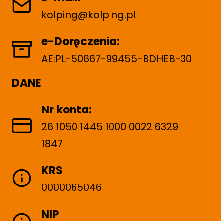
ó
kolping@kolping.pl
w
e-Doręczenia:
AE:PL-50667-99455-BDHEB-30
DANE
Nr konta:
26 1050 1445 1000 0022 6329
1847
KRS
0000065046
NIP