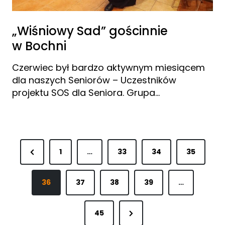
„Wiśniowy Sad” gościnnie
w Bochni
Czerwiec był bardzo aktywnym miesiącem
dla naszych Seniorów – Uczestników
projektu SOS dla Seniora. Grupa…
S
P
1
…
33
34
35
t
r
r
e
36
37
38
39
…
o
v
N
45
i
n