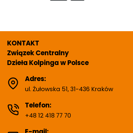
e
o
i
x
u
c
t
s
o
P
P
w
a
a
KONTAKT
a
g
g
Związek Centralny
e
e
n
Dzieła Kolpinga w Polsce
i
Adres:
e
ul. Żułowska 51, 31-436 Kraków
w
p
Telefon:
i
+48 12 418 77 70
s
E-mail: