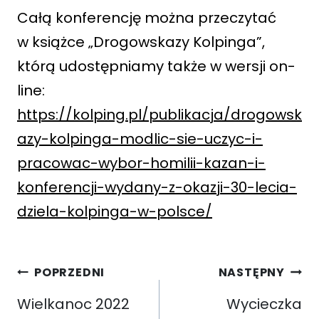
Całą konferencję można przeczytać
w książce „Drogowskazy Kolpinga”,
którą udostępniamy także w wersji on-
line:
https://kolping.pl/publikacja/drogowsk
azy-kolpinga-modlic-sie-uczyc-i-
pracowac-wybor-homilii-kazan-i-
konferencji-wydany-z-okazji-30-lecia-
dziela-kolpinga-w-polsce/
Nawigacja
POPRZEDNI
NASTĘPNY
wpisu
Wielkanoc 2022
Wycieczka