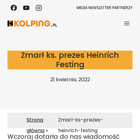
Przejdź
MEDIA
NEWSLETTER
PARTNERZY
do
treści
Zmarł ks. prezes Heinrich
Festing
21 kwietnia, 2022
Strona
Zmarl-ks-prezes-
główna
heinrich-festing
Wczoraj dotarła do nas wiadomość