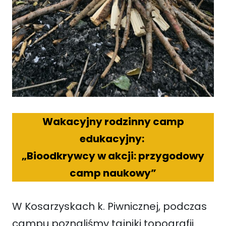
Wakacyjny rodzinny camp
edukacyjny:
„Bioodkrywcy w akcji: przygodowy
camp naukowy”
W Kosarzyskach k. Piwnicznej, podczas
campu poznaliśmy tajniki topografii