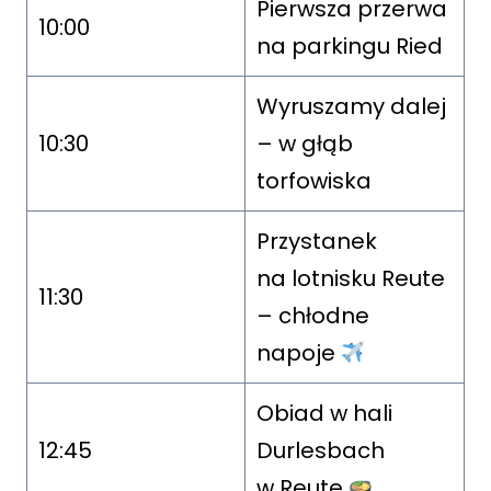
Pierwsza przerwa
10:00
na parkingu Ried
Wyruszamy dalej
10:30
– w głąb
torfowiska
Przystanek
na lotnisku Reute
11:30
– chłodne
napoje
Obiad w hali
12:45
Durlesbach
w Reute