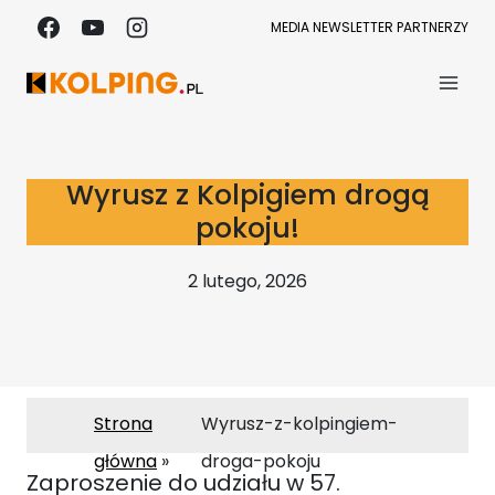
Przejdź
MEDIA
NEWSLETTER
PARTNERZY
do
treści
Wyrusz z Kolpigiem drogą
pokoju!
2 lutego, 2026
Strona
Wyrusz-z-kolpingiem-
główna
droga-pokoju
Zaproszenie do udziału w 57.