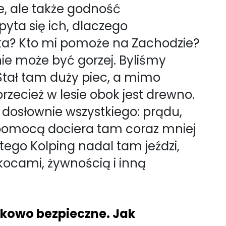
, ale także godność
yta się ich, dlaczego
ka? Kto mi pomoże na Zachodzie?
nie może być gorzej. Byliśmy
 Stał tam duży piec, a mimo
zecież w lesie obok jest drewno.
 dosłownie wszystkiego: prądu,
 pomocą dociera tam coraz mniej
atego Kolping nadal tam jeździ,
kocami, żywnością i inną
nkowo bezpieczne. Jak