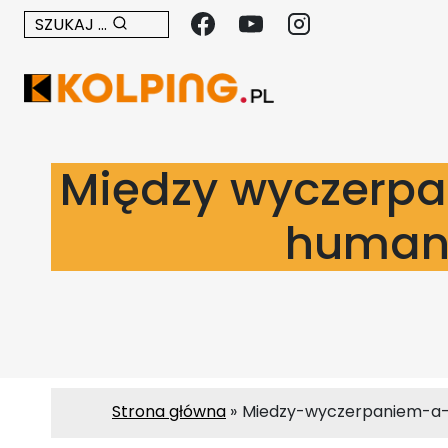
Przejdź
SZUKAJ ...
do
treści
Między wyczerpa
humani
Strona główna
Miedzy-wyczerpaniem-a-n