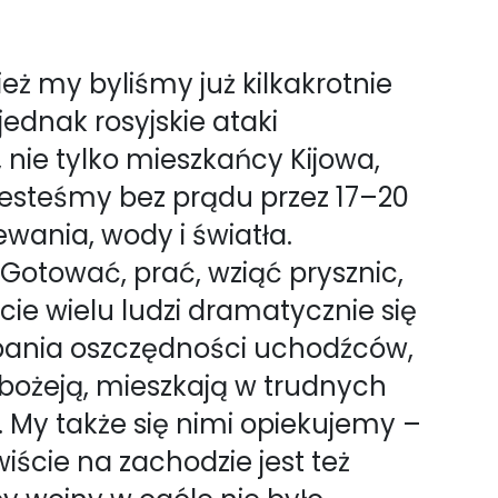
ż my byliśmy już kilkakrotnie
dnak rosyjskie ataki
 nie tylko mieszkańcy Kijowa,
esteśmy bez prądu przez 17–20
wania, wody i światła.
 Gotować, prać, wziąć prysznic,
ie wielu ludzi dramatycznie się
rpania oszczędności uchodźców,
ubożeją, mieszkają w trudnych
 My także się nimi opiekujemy –
iście na zachodzie jest też