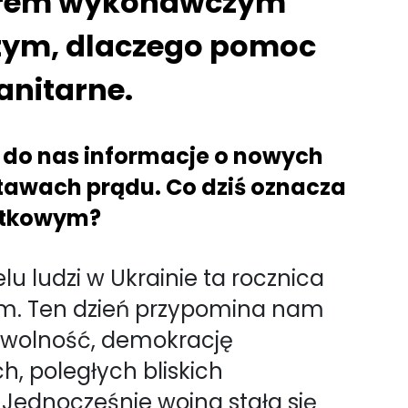
torem wykonawczym
o tym, dlaczego pomoc
anitarne.
ją do nas informacje o nowych
tawach prądu. Co dziś oznacza
jątkowym?
elu ludzi w Ukrainie ta rocznica
wym. Ten dzień przypomina nam
a wolność, demokrację
, poległych bliskich
 Jednocześnie wojna stała się