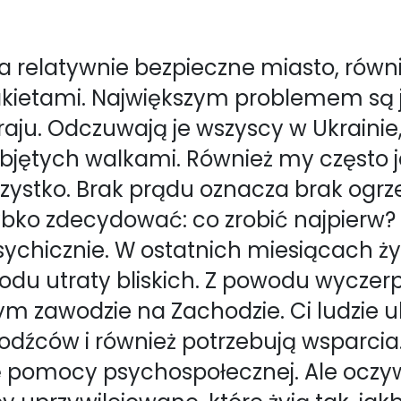
relatywnie bezpieczne miasto, równie
kietami. Największym problemem są je
aju. Odczuwają je wszyscy w Ukrainie,
jętych walkami. Również my często j
zystko. Brak prądu oznacza brak ogrze
zybko zdecydować: co zrobić najpierw?
chicznie. W ostatnich miesiącach życ
wodu utraty bliskich. Z powodu wycze
ym zawodzie na Zachodzie. Ci ludzie 
źców i również potrzebują wsparcia.
ertę pomocy psychospołecznej. Ale oczyw