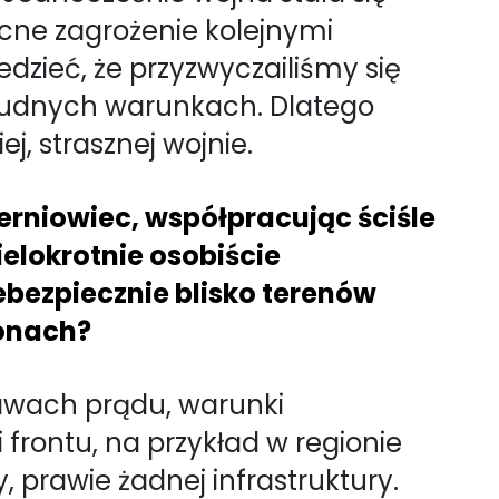
cne zagrożenie kolejnymi
dzieć, że przyzwyczailiśmy się
trudnych warunkach. Dlatego
j, strasznej wojnie.
rniowiec, współpracując ściśle
elokrotnie osobiście
ebezpiecznie blisko terenów
ionach?
tawach prądu, warunki
i frontu, na przykład w regionie
, prawie żadnej infrastruktury.