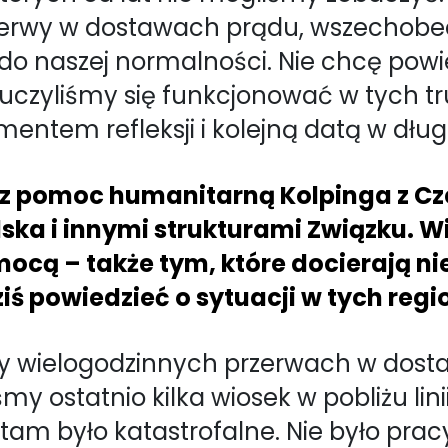
rzerwy w dostawach prądu, wszechobe
 do naszej normalności. Nie chcę powie
auczyliśmy się funkcjonować w tych 
ntem refleksji i kolejną datą w długie
z pomoc humanitarną Kolpinga z Cze
ka i innymi strukturami Związku. Wi
ocą – także tym, które docierają ni
iś powiedzieć o sytuacji w tych reg
rzy wielogodzinnych przerwach w dos
my ostatnio kilka wiosek w pobliżu lini
tam było katastrofalne. Nie było pracy