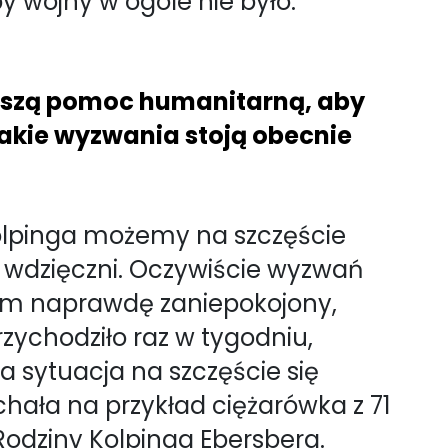
y wojny w ogóle nie było.
Waszą pomoc humanitarną, aby
Jakie wyzwania stoją obecnie
Kolpinga możemy na szczęście
 wdzięczni. Oczywiście wyzwań
yłem naprawdę zaniepokojony,
zychodziło raz w tygodniu,
a sytuacja na szczęście się
echała na przykład ciężarówka z 71
odziny Kolpinga Ebersberg.