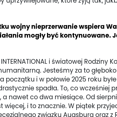
 uprzywilejowane, które żyją tak, jakb
ątku wojny nieprzerwanie wspiera 
 działania mogły być kontynuowane. 
 INTERNATIONAL i światowej Rodziny 
humanitarną. Jesteśmy za to głęboko
. Na początku i w połowie 2025 roku b
rastycznie spadła. To, co wcześniej pr
u, a nawet co dwa miesiące. Od sierpni
 więcej, i to znacznie. W piątek przyj
cezjalnego związku Augsburg oraz z R