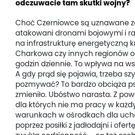
odczuwacie tam skutki wojny?
Choć Czerniowce są uznawane za 
atakowani dronami bojowymi i ra
na infrastrukturę energetyczną kr
Charkowa czy innych regionów ob
godzin dziennie. To wpływa na ws
A gdy prąd się pojawia, trzeba s
pozmywać? To bardzo obciąża psy
zmieniło. Ubóstwo narasta. Z po
dla których nie ma pracy w każd
warunkach w ośrodkach dla uchod
poprzez posiłki z jadłodajni i of