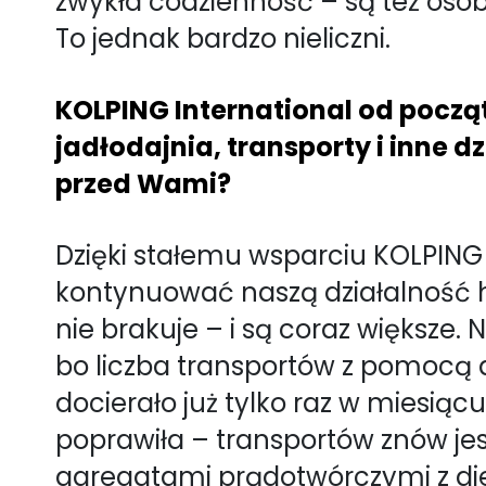
zwykła codzienność – są też osoby
To jednak bardzo nieliczni.
KOLPING International od pocz
jadłodajnia, transporty i inne
przed Wami?
Dzięki stałemu wsparciu KOLPING
kontynuować naszą działalność 
nie brakuje – i są coraz większe
bo liczba transportów z pomocą d
docierało już tylko raz w miesiąc
poprawiła – transportów znów jest
agregatami prądotwórczymi z die