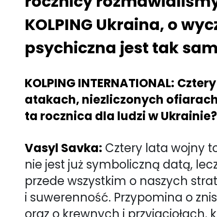
rocznicy rozmawialiśm
KOLPING Ukraina, o wyc
psychiczna jest tak sa
KOLPING INTERNATIONAL:
Cztery
atakach, niezliczonych ofiarac
ta rocznica dla ludzi w Ukraini
Vasyl Savka:
Cztery lata wojny to
nie jest już symboliczną datą, 
przede wszystkim o naszych stra
i suwerenność. Przypomina o znis
oraz o krewnych i przyjaciołach,