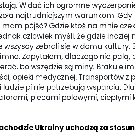
stają. Widać ich ogromne wyczerpanie
 czoła najtrudniejszym warunkom. Gdy p
d mam pójść? Gdzie ktoś na mnie cze
nak człowiek myśli, że gdzie indziej 
e wszyscy zebrali się w domu kultury.
imno. Zapytałem, dlaczego nie palą, pr
ierać, bo wszędzie są miny. Brakuje im
ci, opieki medycznej. Transportów z
i ludzie pilnie potrzebują wsparcia. Dl
eratorami, piecami polowymi, ciepłymi 
zachodzie Ukrainy uchodzą za stosu