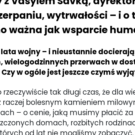
y z Vasylem Savką, dyrek
zerpaniu, wytrwałości – i 
mo ważna jak wsparcie hum
 lata wojny – i nieustannie dociera
h, wielogodzinnych przerwach w dos
e? Czy w ogóle jest jeszcze czymś wy
 rzeczywiście tak długi czas, że dla wi
lecz raczej bolesnym kamieniem milo
tach – o cenie, jaką musimy płacić z
zczonych domach, rozbitych rodzinach
 których od lat nie mogliśmy zobaczyć.