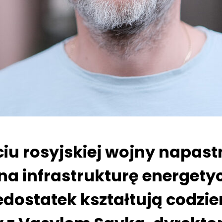
ciu rosyjskiej wojny napast
 na infrastrukturę energety
dostatek kształtują codzien