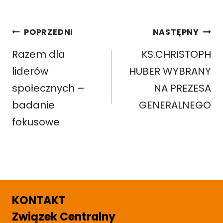
Nawigacja
POPRZEDNI
NASTĘPNY
wpisu
Razem dla
KS.CHRISTOPH
liderów
HUBER WYBRANY
społecznych –
NA PREZESA
badanie
GENERALNEGO
fokusowe
KONTAKT
Związek Centralny