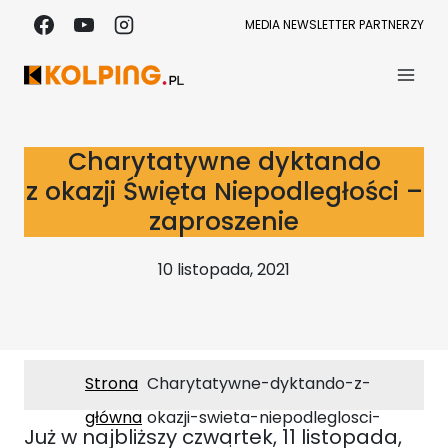
Przejdź
MEDIA
NEWSLETTER
PARTNERZY
do
treści
Charytatywne dyktando
z okazji Święta Niepodległości –
zaproszenie
10 listopada, 2021
Strona
Charytatywne-dyktando-z-
główna
okazji-swieta-niepodleglosci-
Już w najbliższy czwartek, 11 listopada,