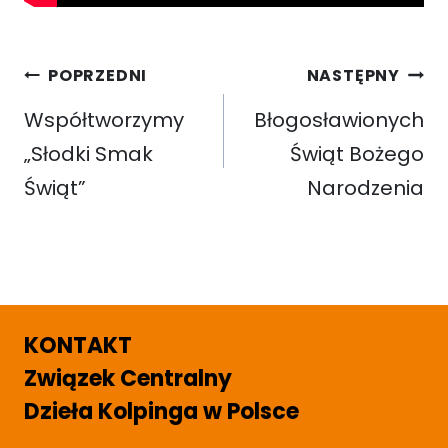
Nawigacja
POPRZEDNI
NASTĘPNY
wpisu
Współtworzymy
Błogosławionych
„Słodki Smak
Świąt Bożego
Świąt”
Narodzenia
KONTAKT
Związek Centralny
Dzieła Kolpinga w Polsce