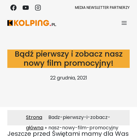
Przejdź
MEDIA
NEWSLETTER
PARTNERZY
do
treści
Bądź pierwszy i zobacz nasz
nowy film promocyjny!
22 grudnia, 2021
Strona
Badz-pierwszy-i-zobacz-
główna
nasz-nowy-film-promocyjny
Jeszcze przed Świętami mamy dla Was