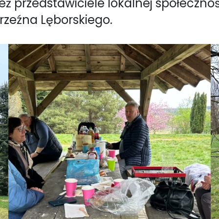
eż przedstawiciele lokalnej społeczno
Brzeźna Lęborskiego.