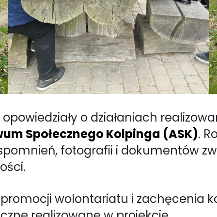
i opowiedziały o działaniach realizo
wum Społecznego Kolpinga (ASK)
. 
wspomnień, fotografii i dokumentów zw
ości.
 promocji wolontariatu i zachęcenia k
eczne realizowane w projekcie.