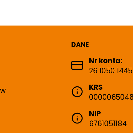
DANE
Nr konta:
26 1050 1445
KRS
ów
000006504
NIP
6761051184