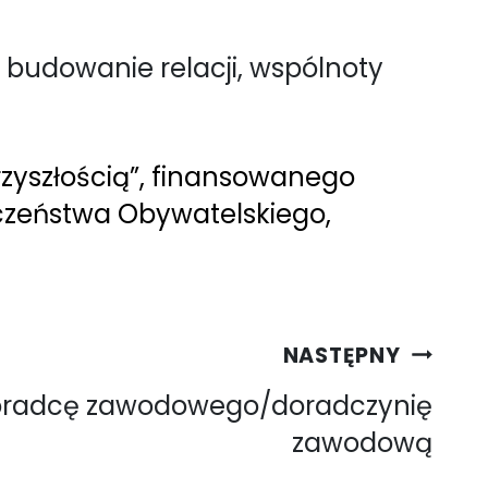
że budowanie relacji, wspólnoty
przyszłością”, finansowanego
czeństwa Obywatelskiego,
NASTĘPNY
oradcę zawodowego/doradczynię
zawodową