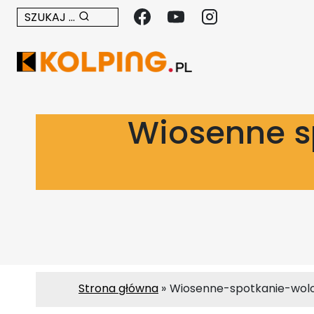
Przejdź
SZUKAJ ...
do
treści
Wiosenne sp
Strona główna
Wiosenne-spotkanie-wol