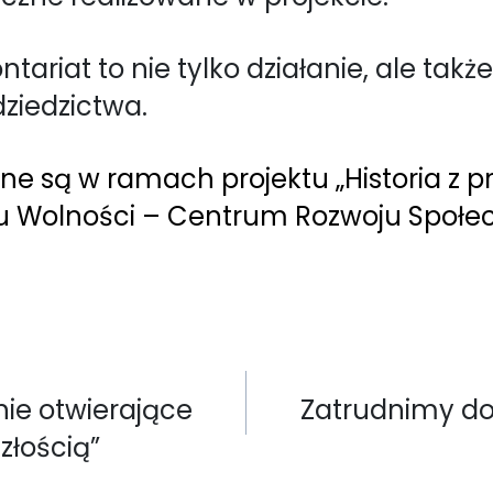
ntariat to nie tylko działanie, ale tak
dziedzictwa.
ane są w ramach projektu „Historia z 
u Wolności – Centrum Rozwoju Społe
nie otwierające
Zatrudnimy d
szłością”