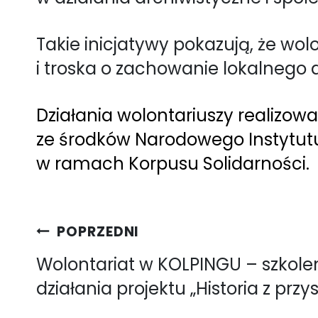
Takie inicjatywy pokazują, że wolo
i troska o zachowanie lokalnego 
Działania wolontariuszy realizow
ze środków Narodowego Instytut
w ramach Korpusu Solidarności.
Nawigacja
POPRZEDNI
wpisu
Wolontariat w KOLPINGU – szkole
działania projektu „Historia z przy