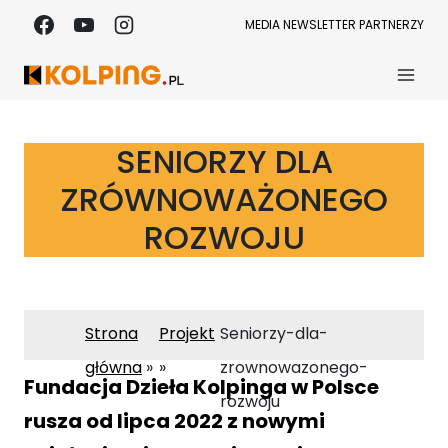
Przejdź
MEDIA
NEWSLETTER
PARTNERZY
do
treści
SENIORZY DLA
ZRÓWNOWAŻONEGO
ROZWOJU
Strona
Projekt
Seniorzy-dla-
główna
zrownowazonego-
Fundacja Dzieła Kolpinga w Polsce
rozwoju
rusza od lipca 2022 z nowymi