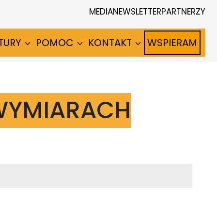
MEDIA
NEWSLETTER
PARTNERZY
TURY
POMOC
KONTAKT
WSPIERAM
 WYMIARACH