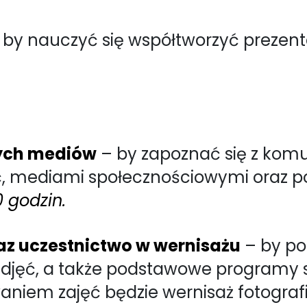
 by nauczyć się współtworzyć prezent
wych mediów
– by zapoznać się z kom
ść, mediami społecznościowymi ora
0 godzin.
az uczestnictwo w wernisażu
– by po
jęć, a także podstawowe programy s
niem zajęć będzie wernisaż fotografi