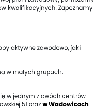
mów kwalifikacyjnych. Zapoznamy
oby aktywne zawodowo, jak i
e są w małych grupach.
się w jednym z dwóch centrów
łowskiej 51 oraz
w Wadowicach