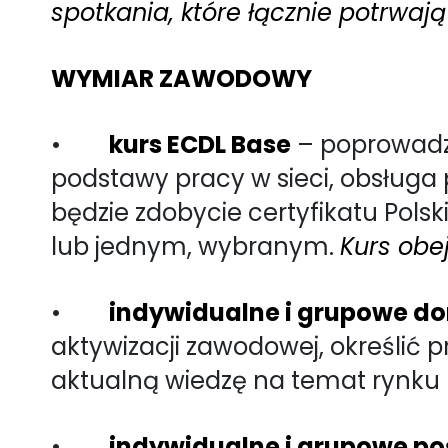
spotkania, które łącznie potrwają
WYMIAR ZAWODOWY
•
kurs ECDL Base
– poprowadzo
podstawy pracy w sieci, obsługa
będzie zdobycie certyfikatu Pol
lub jednym, wybranym.
Kurs obe
•
indywidualne i grupowe 
aktywizacji zawodowej, określić 
aktualną wiedzę na temat rynku
•
indywidualne i grupowe po