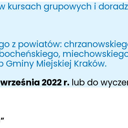
 kursach grupowych i doradztw
ego z powiatów: chrzanowskieg
bocheńskiego, miechowskiego,
b Gminy Miejskiej Kraków.
 września 2022 r.
lub do wycze
h”