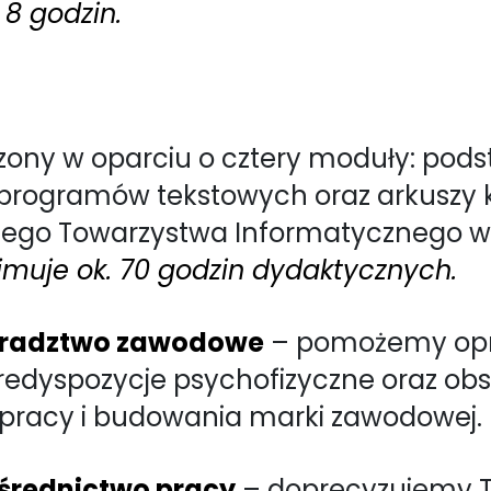
 8 godzin.
ny w oparciu o cztery moduły: pods
 programów tekstowych oraz arkuszy k
skiego Towarzystwa Informatycznego 
jmuje ok. 70 godzin dydaktycznych.
doradztwo zawodowe
– pomożemy opr
predyspozycje psychofizyczne oraz ob
 pracy i budowania marki zawodowej.
średnictwo pracy
– doprecyzujemy T