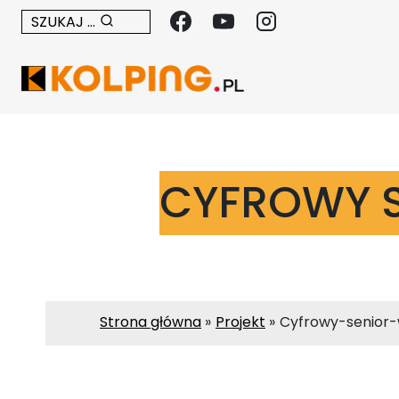
Przejdź
SZUKAJ ...
do
treści
CYFROWY S
Strona główna
Projekt
Cyfrowy-senior