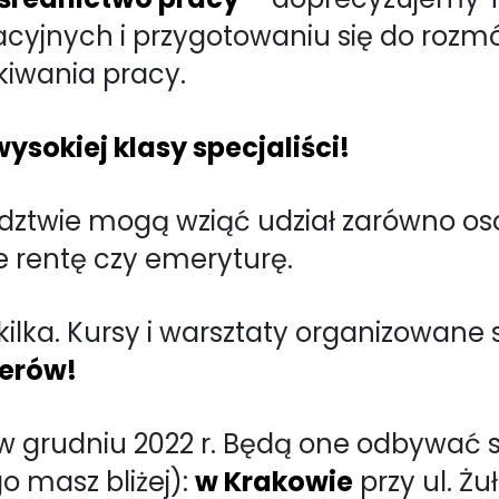
acyjnych i przygotowaniu się do roz
kiwania pracy.
sokiej klasy specjaliści!
dztwie mogą wziąć udział zarówno os
e rentę czy emeryturę.
kilka. Kursy i warsztaty organizowan
erów!
w grudniu 2022 r. Będą one odbywać 
o masz bliżej):
w Krakowie
przy ul. Żu