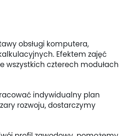
tawy obsługi komputera,
alkulacyjnych. Efektem zajęć
we wszystkich czterech modułach
acować indywidualny plan
szary rozwoju, dostarczymy
wój profil zawodowy, pomożemy