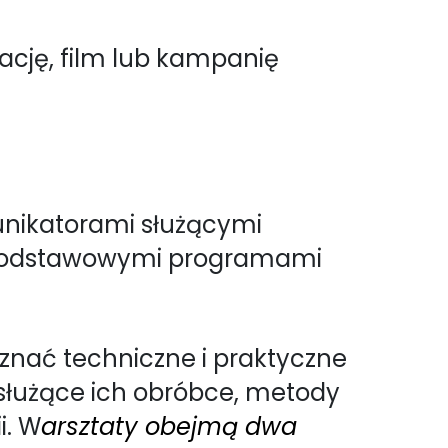
ację, film lub kampanię
unikatorami służącymi
z podstawowymi programami
znać techniczne i praktyczne
łużące ich obróbce, metody
i. W
arsztaty obejmą dwa