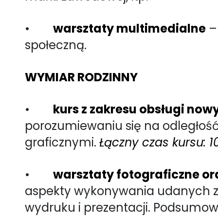
•
warsztaty multimedialne
–
społeczną.
WYMIAR RODZINNY
•
kurs z zakresu obsługi no
porozumiewaniu się na odległo
graficznymi.
Łączny czas kursu: 1
•
warsztaty fotograficzne or
aspekty wykonywania udanych zd
wydruku i prezentacji. Podsumowa