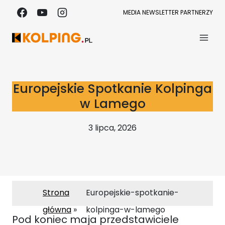
Przejdź
MEDIA
NEWSLETTER
PARTNERZY
do
treści
Europejskie Spotkanie Kolpinga
w Lamego
3 lipca, 2026
Strona
Europejskie-spotkanie-
główna
kolpinga-w-lamego
Pod koniec maja przedstawiciele