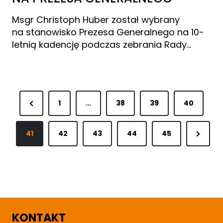
Msgr Christoph Huber został wybrany
na stanowisko Prezesa Generalnego na 10-
letnią kadencję podczas zebrania Rady…
S
P
1
…
38
39
40
t
r
r
N
41
e
42
43
44
45
o
e
v
x
i
n
t
o
i
P
u
c
a
s
KONTAKT
o