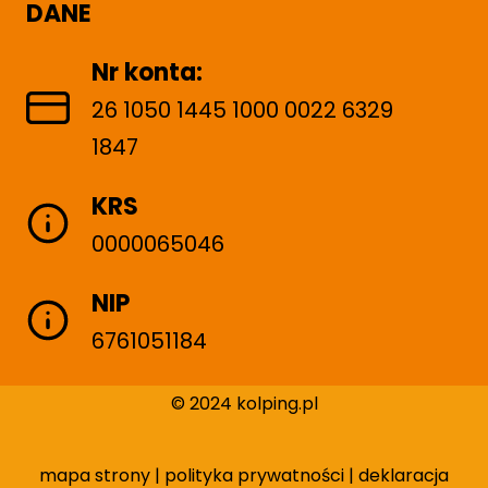
DANE
Nr konta:
26 1050 1445 1000 0022 6329
1847
KRS
0000065046
NIP
6761051184
© 2024 kolping.pl
mapa strony
|
polityka prywatności
|
deklaracja