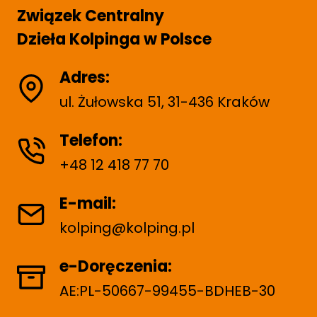
g
P
Związek Centralny
w
e
a
Dzieła Kolpinga w Polsce
a
g
e
n
Adres:
i
ul. Żułowska 51, 31-436 Kraków
e
Telefon:
w
+48 12 418 77 70
p
i
E-mail:
s
kolping@kolping.pl
ó
e-Doręczenia:
w
AE:PL-50667-99455-BDHEB-30